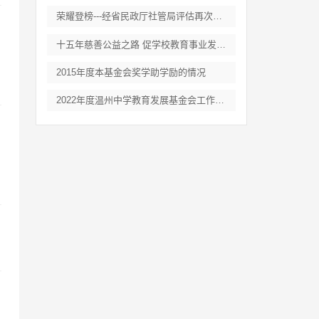
荣耀登榜---经省民政厅社管局评估再次获得…
十五年慈善公益之路 促学校教育事业发…
2015年度本基金会奖学助学励的情况
2022年度温州中学教育发展基金会工作总结