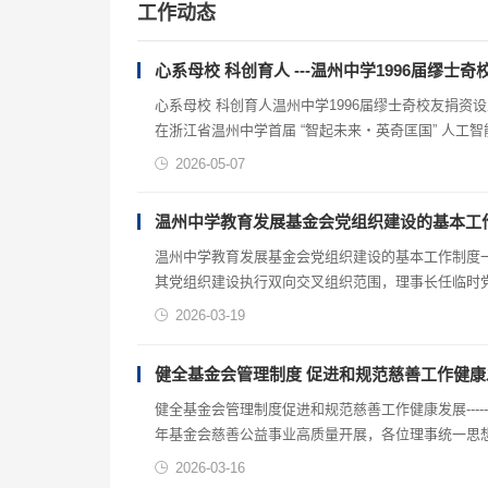
工作动态
心系母校 科创育人 ---温州中学1996届缪士
心系母校 科创育人温州中学1996届缪士奇校友捐资设立【奇思妙想奖} 为深耕智能时代拔尖创新人才培养，激发学子科创探索热情，
在浙江省温州中学首届 “智起未来・英奇匡国” 人工
2026-05-07
温州中学教育发展基金会党组织建设的基本工
温州中学教育发展基金会党组织建设的基本工作制度一
其党组织建设执行双向交叉组织范围，理事长任临时
2、 党建工作的主要内容是党的思想建设、组织建设、
2026-03-19
健全基金会管理制度 促进和规范慈善工作健康发展
健全基金会管理制度促进和规范慈善工作健康发展-----
年基金会慈善公益事业高质量开展，各位理事统一思
2026-03-16