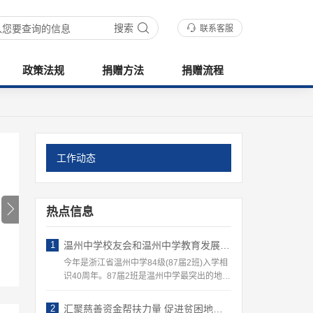
搜索
联系客服
政策法规
捐赠方法
捐赠流程
工作动态
热点信息
1
温州中学校友会和温州中学教育发展基金会组织迎接 ——87届温州地区班校友回访母校活动
今年是浙江省温州中学84级(87届2班)入学相
识40周年。87届2班是温州中学最突出的地区
农村…
2
汇聚慈善资金帮扶力量 促进贫困地区教育发展——记温州中学教育发展基金会开展一系列的教育慈善公益活动