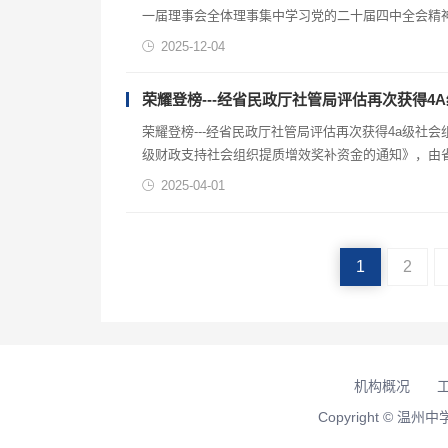
一届理事会全体理事集中学习党的二十届四中全会精
事及工作人员列席会议。会上，由校党办主任兼党建
2025-12-04
荣耀登榜---经省民政厅社管局评估再次获得4
荣耀登榜---经省民政厅社管局评估再次获得4a级社
级财政支持社会组织提质增效奖补资金的通知》，由省
2025-04-01
1
2
机构概况
Copyright ©