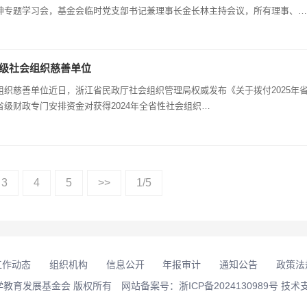
神专题学习会，基金会临时党支部书记兼理事长金长林主持会议，所有理事、监
工作指导员郭振豪老师全面…
A级社会组织慈善单位
会组织慈善单位近日，浙江省民政厅社会组织管理局权威发布《关于拨付2025年
级财政专门安排资金对获得2024年全省性社会组织…
3
4
5
>>
1/5
工作动态
组织机构
信息公开
年报审计
通知公告
政策法
 温州中学教育发展基金会 版权所有 网站备案号：
浙ICP备2024130989号
技术