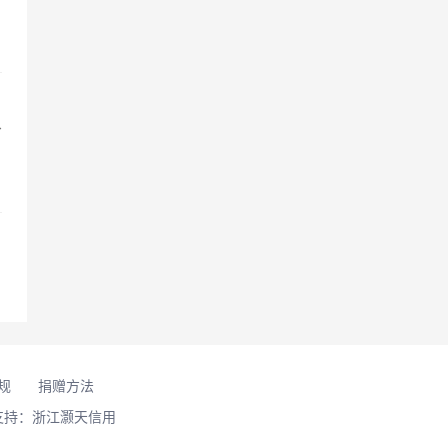
省
规
捐赠方法
支持：浙江灏天信用