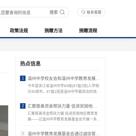
搜索
联系客服
政策法规
捐赠方法
捐赠流程
热点信息
1
温州中学校友会和温州中学教育发展基金会组织迎接 ——87届温州地区班校友回访母校活动
今年是浙江省温州中学84级(87届2班)入学相
识40周年。87届2班是温州中学最突出的地区
农村…
2
汇聚慈善资金帮扶力量 促进贫困地区教育发展——记温州中学教育发展基金会开展一系列的教育慈善公益活动
汇聚慈善资金帮扶力量 促进贫困地区教育发
展——记温州中学教育发展基金会开展一系列
的…
温州中学教育发展基金会通过诚信管理体系认…
3